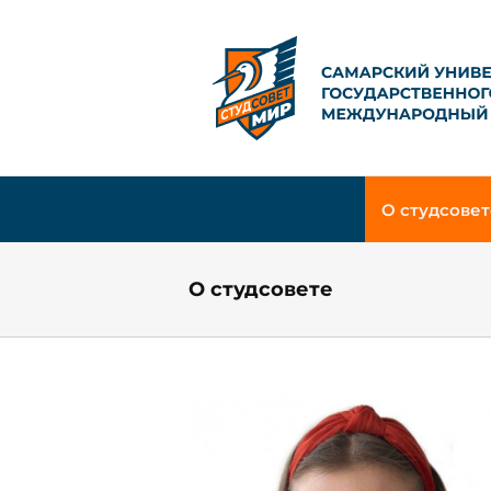
Skip
to
content
О студсовет
О студсовете