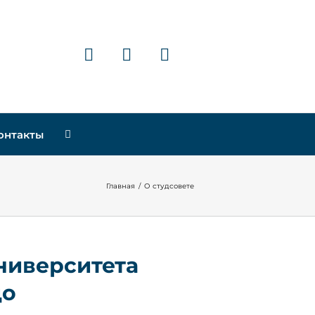
онтакты
Главная
/
О студсовете
ниверситета
до