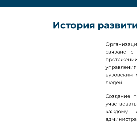
История развит
Организаци
связано с
протяжени
управления
вузовским 
людей.
Создание п
участвоват
каждому 
администра