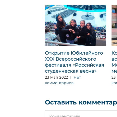
Открытие Юбилейного
К
XXX Всероссийского
в
фестиваля «Российская
М
студенческая весна»
м
23 Май 2022
|
Нет
23
комментариев
ко
Оставить коммента
Комментарий