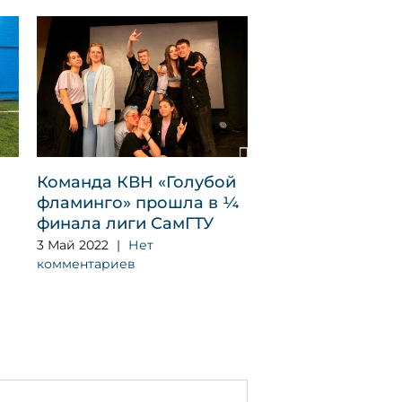
Команда КВН «Голубой
Гала-концерт ф
фламинго» прошла в ¼
«Самарская
финала лиги СамГТУ
студенческая в
3 Май 2022
|
Нет
20 Апрель 2022
|
Н
комментариев
комментариев