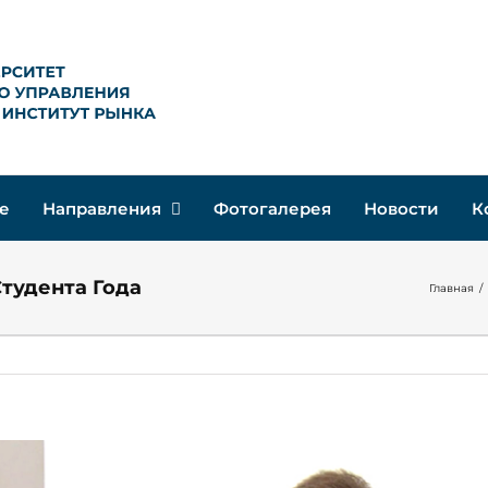
е
Направления
Фотогалерея
Новости
К
Студента Года
Главная
/