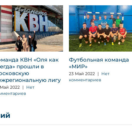
оманда КВН «Оля как
Футбольная команда
сегда» прошли в
«МИР»
осковскую
23 Май 2022
|
Нет
ежрегиональную лигу
комментариев
 Май 2022
|
Нет
мментариев
рий