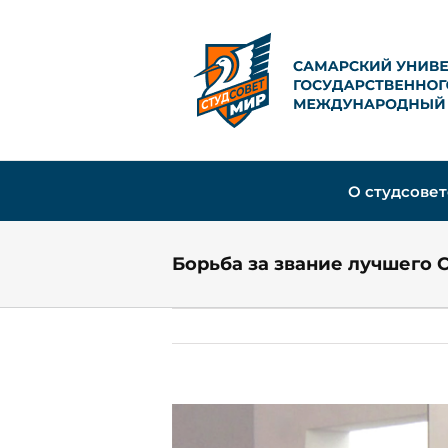
Skip
to
content
О студсовет
Борьба за звание лучшего 
View
Larger