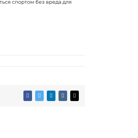
ться спортом без вреда для
Facebook
Twitter
LinkedIn
Vk
Email