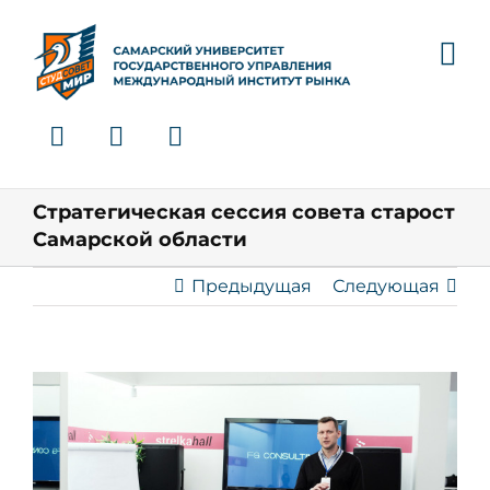
Skip
to
content
Стратегическая сессия совета старост
Самарской области
Предыдущая
Следующая
View
Larger
Image